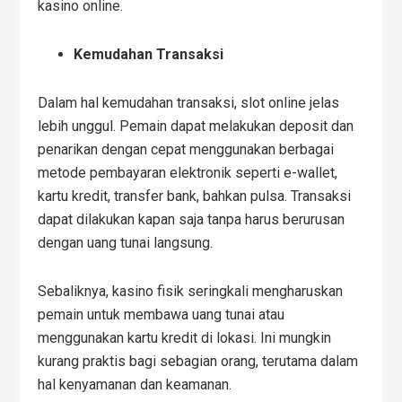
kasino online.
Kemudahan Transaksi
Dalam hal kemudahan transaksi, slot online jelas
lebih unggul. Pemain dapat melakukan deposit dan
penarikan dengan cepat menggunakan berbagai
metode pembayaran elektronik seperti e-wallet,
kartu kredit, transfer bank, bahkan pulsa. Transaksi
dapat dilakukan kapan saja tanpa harus berurusan
dengan uang tunai langsung.
Sebaliknya, kasino fisik seringkali mengharuskan
pemain untuk membawa uang tunai atau
menggunakan kartu kredit di lokasi. Ini mungkin
kurang praktis bagi sebagian orang, terutama dalam
hal kenyamanan dan keamanan.