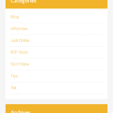
Categories
Blog
Informasi
Judi Online
RTP Slots
Slot Online
Tips
Trik
Archives