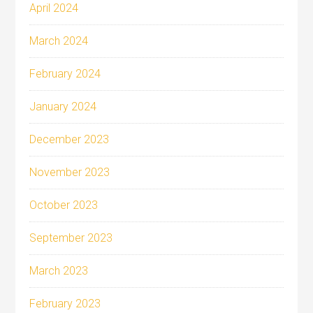
April 2024
March 2024
February 2024
January 2024
December 2023
November 2023
October 2023
September 2023
March 2023
February 2023