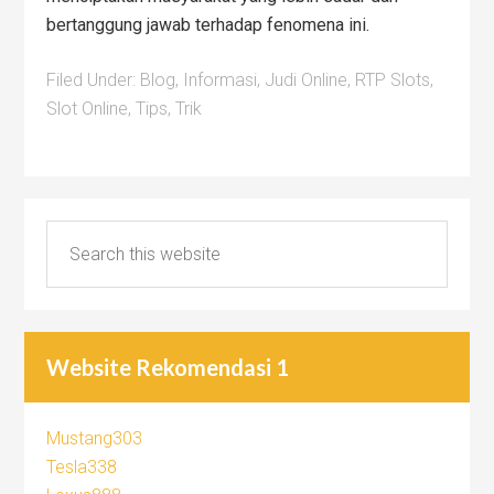
bertanggung jawab terhadap fenomena ini.
Filed Under:
Blog
,
Informasi
,
Judi Online
,
RTP Slots
,
Slot Online
,
Tips
,
Trik
Website Rekomendasi 1
Mustang303
Tesla338