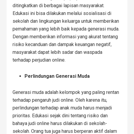
ditingkatkan di berbagai lapisan masyarakat.
Edukasi ini bisa dilakukan melalui sosialisasi di
sekolah dan lingkungan keluarga untuk memberikan
pemahaman yang lebih baik kepada generasi muda.
Dengan memberikan informasi yang akurat tentang
risiko kecanduan dan dampak keuangan negatif,
masyarakat dapat lebih sadar dan waspada
terhadap perjudian online.
Perlindungan Generasi Muda
Generasi muda adalah kelompok yang paling rentan
terhadap pengaruh judi online. Oleh karena itu,
perlindungan terhadap anak muda harus menjadi
prioritas.
Edukasi sejak dini tentang risiko dan
bahaya judi online harus dilakukan di sekolah-
sekolah. Orang tua juga harus berperan aktif dalam