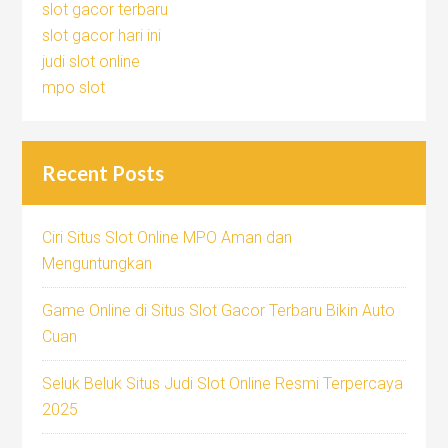
slot gacor terbaru
slot gacor hari ini
judi slot online
mpo slot
Recent Posts
Ciri Situs Slot Online MPO Aman dan
Menguntungkan
Game Online di Situs Slot Gacor Terbaru Bikin Auto
Cuan
Seluk Beluk Situs Judi Slot Online Resmi Terpercaya
2025