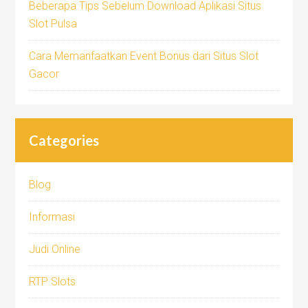
Beberapa Tips Sebelum Download Aplikasi Situs
Slot Pulsa
Cara Memanfaatkan Event Bonus dari Situs Slot
Gacor
Categories
Blog
Informasi
Judi Online
RTP Slots