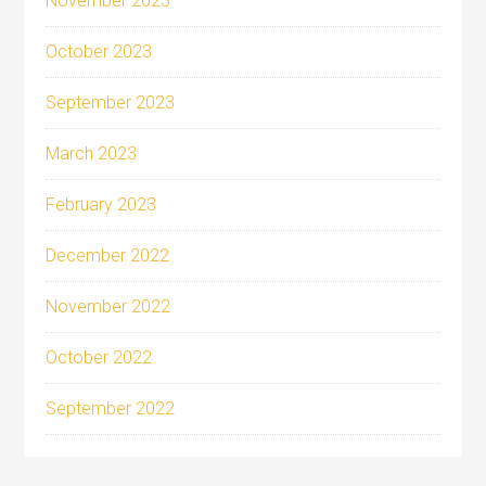
November 2023
October 2023
September 2023
March 2023
February 2023
December 2022
November 2022
October 2022
September 2022