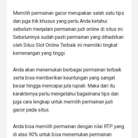
Memilih permainan gacor merupakan salah satu tips
dan juga trik khusus yang perlu Anda ketahui
sebelum menjalani permainan judi online di situs ini.
Sebelumnya sudah pasti permainan yang dihadirkan
oleh Situs Slot Online Terbaik ini memiliki tingkat
kemenangan yang tinggi.
Anda akan menemukan berbagai permainan terbaik
serta bisa memberikan keuntungan yang sangat
besar hingga mencapai juta rupiah.
Maka dari itu
karakternya perlu mengetahui bagaimana tips dan
juga cara lengkap untuk memilih permainan judi
gacor pada situs.
Anda bisa memilih permainan dengan nilai RTP yang
di atas 90% untuk bisa menemukan permainan