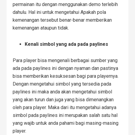
permainan itu dengan menggunakan demo terlebih
dahulu. Hal ini untuk mengetahui Apakah pola
kemenangan tersebut benar-benar memberikan
kemenangan ataupun tidak.
Kenali simbol yang ada pada paylines
Para player bisa mengenali berbagai sumber yang
ada pada paylines ini dengan nyaman dan pastinya
bisa memberikan kesuksesan bagi para playernya.
Dengan mengetahui simbol yang tersedia pada
paylines ini maka anda akan mengetahui simbol
yang akan turun dan juga yang bisa dimenangkan
oleh para player. Maka dari itu mengetahui adanya
simbol pada paylines ini merupakan salah satu hal
yang wajib untuk anda pahami bagi masing-masing
player.