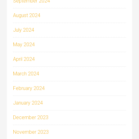
September 2024
August 2024
July 2024
May 2024
April 2024
March 2024
February 2024
January 2024
December 2023
November 2023