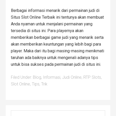
Berbagai informasi menarik dari permainan judi di
Situs Slot Online Terbaik ini tentunya akan membuat
Anda nyaman untuk menjalani permainan yang
tersedia di situs ini. Para playernya akan
memberikan berbagai game judi yang menarik serta
akan memberikan keuntungan yang lebih bagi para
player. Maka dari itu bagi masing-masing menikmati
taruhan ada baiknya untuk mengenali adanya tips
untuk bisa sukses pada permainan judi di situs ini.
Filed Under:
Blog
,
Informasi
,
Judi Online
,
RTP Slots
,
Slot Online
,
Tips
,
Trik