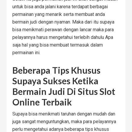
untuk bisa anda jalani karena terdapat berbagai
permainan yang menarik serta membuat anda
bermain judi dengan nyaman. Maka dari itu supaya
bisa menikmati perawan dengan lancar maka para
pelayannya harus mengetahui terlebih dahulu Apa
saja hal yang bisa membuat termasuk dalam
permainan ini.
Beberapa Tips Khusus
Supaya Sukses Ketika
Bermain Judi Di Situs Slot
Online Terbaik
Supaya bisa menikmati taruhan dengan mudah dan
juga sangat menguntungkan, maka para pelayannya
perlu mengetahui adanya beberapa tips khusus