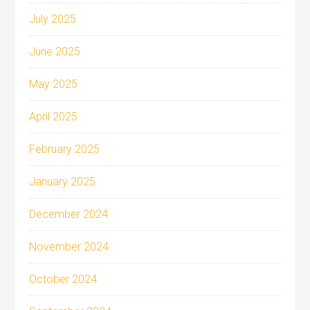
July 2025
June 2025
May 2025
April 2025
February 2025
January 2025
December 2024
November 2024
October 2024