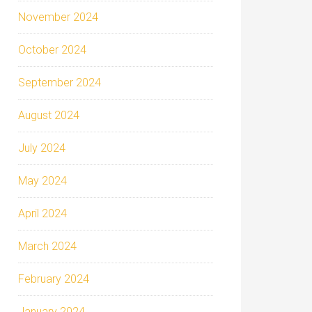
November 2024
October 2024
September 2024
August 2024
July 2024
May 2024
April 2024
March 2024
February 2024
January 2024