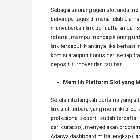
Sebagai seorang agen slot anda menj
beberapa tugas di mana telah diama
menyebarkan link pendaftaran dari 
referral, mampu mengajak orang unt
link tersebut. Nantinya jika berhas
komisi ataupun bonus dari setiap tr
deposit, turnover dan taruhan.
Memilih Platform Slot yang 
Setelah itu langkah pertama yang a
link slot terbaru yang memiliki prog
profesional seperti: sudah terdaftar
dari curacao), menyediakan program 
Adanya dashboard mitra lengkap (j