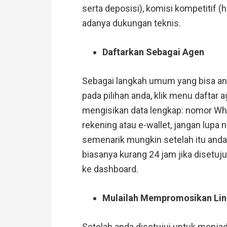
serta deposisi), komisi kompetitif 
adanya dukungan teknis.
Daftarkan Sebagai Agen
Sebagai langkah umum yang bisa an
pada pilihan anda, klik menu daftar ag
mengisikan data lengkap: nomor Wha
rekening atau e-wallet, jangan lupa
semenarik mungkin setelah itu and
biasanya kurang 24 jam jika disetu
ke dashboard.
Mulailah Mempromosikan Link
Setelah anda disetujui untuk menja