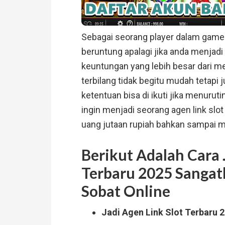
Sebagai seorang player dalam game 
beruntung apalagi jika anda menjad
keuntungan yang lebih besar dari m
terbilang tidak begitu mudah tetapi ju
ketentuan bisa di ikuti jika menurutin
ingin menjadi seorang agen link sl
uang jutaan rupiah bahkan sampai mi
Berikut Adalah Cara 
Terbaru 2025 Sangat
Sobat Online
Jadi Agen Link Slot Terbaru 