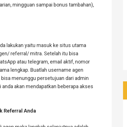
(harian, mingguan sampai bonus tambahan),
da lakukan yaitu masuk ke situs utama
en/ referral/ mitra. Setelah itu bisa
tsApp atau telegram, email aktif, nomor
 nama lengkap. Buatlah username agen
a bisa menunggu persetujuan dari admin
jui anda akan mendapatkan beberapa akses
 Referral Anda
di agen maka langkah selanjutnya adalah