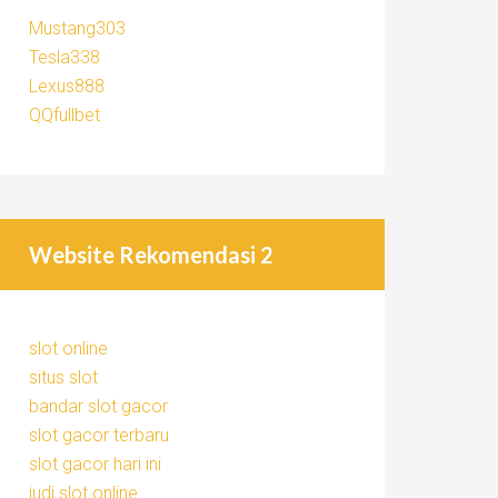
Mustang303
Tesla338
Lexus888
QQfullbet
Website Rekomendasi 2
slot online
situs slot
bandar slot gacor
slot gacor terbaru
slot gacor hari ini
judi slot online