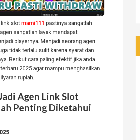
link slot
mami111
pastinya sangatlah
i agen sangatlah layak mendapat
enjadi playernya. Menjadi seorang agen
ga tidak terlalu sulit karena syarat dan
ya. Berikut cara paling efektif jika anda
ot terbaru 2025 agar mampu menghasilkan
lyaran rupiah.
Jadi Agen Link Slot
lah Penting Diketahui
2025