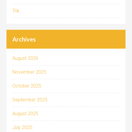
Trik
Archives
August 2026
November 2025
October 2025
September 2025
August 2025
July 2025