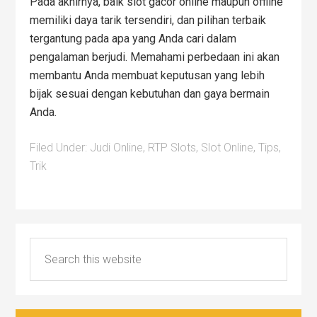
Pada akhirnya, baik slot gacor online maupun offline
memiliki daya tarik tersendiri, dan pilihan terbaik
tergantung pada apa yang Anda cari dalam
pengalaman berjudi. Memahami perbedaan ini akan
membantu Anda membuat keputusan yang lebih
bijak sesuai dengan kebutuhan dan gaya bermain
Anda.
Filed Under:
Judi Online
,
RTP Slots
,
Slot Online
,
Tips
,
Trik