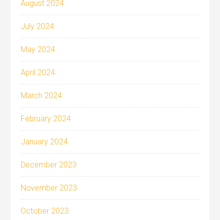
August 2024
July 2024
May 2024
April 2024
March 2024
February 2024
January 2024
December 2023
November 2023
October 2023