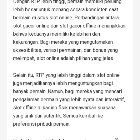
Dengan RTP lebih tinggi, pemain memiliki peluang
lebih besar untuk menang secara konsisten saat
bermain di situs slot online. Perbandingan antara
slot gacor online dan slot gacor offline menunjukkan
bahwa keduanya memiliki kelebihan dan
kekurangan. Bagi mereka yang mengutamakan
aksesibilitas, variasi permainan, dan bonus yang
melimpah, slot online adalah pilihan yang jelas.
Selain itu, RTP yang lebih tinggi dalam slot online
juga menjadikannya lebih menguntungkan bagi
banyak pemain. Namun, bagi mereka yang mencari
pengalaman bermain yang lebih nyata dan interaktif,
slot offline di kasino fisik menawarkan suasana
yang unik dan autentik. Semua kembali ke
preferensi pribadi pemain.