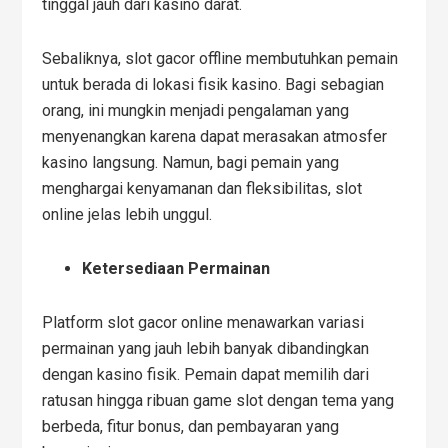
tinggal jauh dari kasino darat.
Sebaliknya, slot gacor offline membutuhkan pemain
untuk berada di lokasi fisik kasino. Bagi sebagian
orang, ini mungkin menjadi pengalaman yang
menyenangkan karena dapat merasakan atmosfer
kasino langsung. Namun, bagi pemain yang
menghargai kenyamanan dan fleksibilitas, slot
online jelas lebih unggul.
Ketersediaan Permainan
Platform slot gacor online menawarkan variasi
permainan yang jauh lebih banyak dibandingkan
dengan kasino fisik. Pemain dapat memilih dari
ratusan hingga ribuan game slot dengan tema yang
berbeda, fitur bonus, dan pembayaran yang