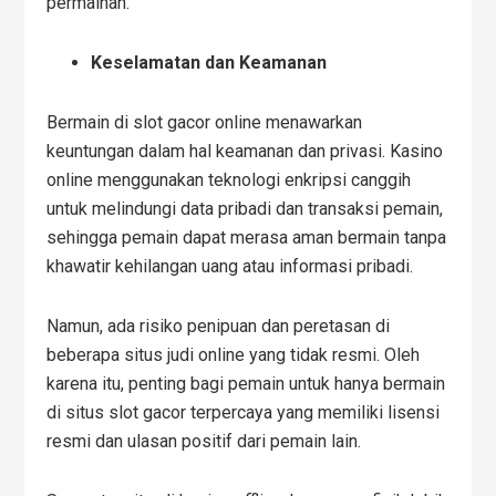
permainan.
Keselamatan dan Keamanan
Bermain di slot gacor online menawarkan
keuntungan dalam hal keamanan dan privasi. Kasino
online menggunakan teknologi enkripsi canggih
untuk melindungi data pribadi dan transaksi pemain,
sehingga pemain dapat merasa aman bermain tanpa
khawatir kehilangan uang atau informasi pribadi.
Namun, ada risiko penipuan dan peretasan di
beberapa situs judi online yang tidak resmi. Oleh
karena itu, penting bagi pemain untuk hanya bermain
di situs slot gacor terpercaya yang memiliki lisensi
resmi dan ulasan positif dari pemain lain.