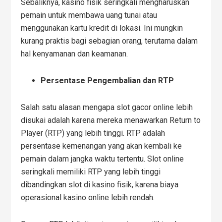
Sebaliknya, kasino fisik seringkali mengharuskan
pemain untuk membawa uang tunai atau
menggunakan kartu kredit di lokasi. Ini mungkin
kurang praktis bagi sebagian orang, terutama dalam
hal kenyamanan dan keamanan.
Persentase Pengembalian dan RTP
Salah satu alasan mengapa slot gacor online lebih
disukai adalah karena mereka menawarkan Return to
Player (RTP) yang lebih tinggi. RTP adalah
persentase kemenangan yang akan kembali ke
pemain dalam jangka waktu tertentu. Slot online
seringkali memiliki RTP yang lebih tinggi
dibandingkan slot di kasino fisik, karena biaya
operasional kasino online lebih rendah.