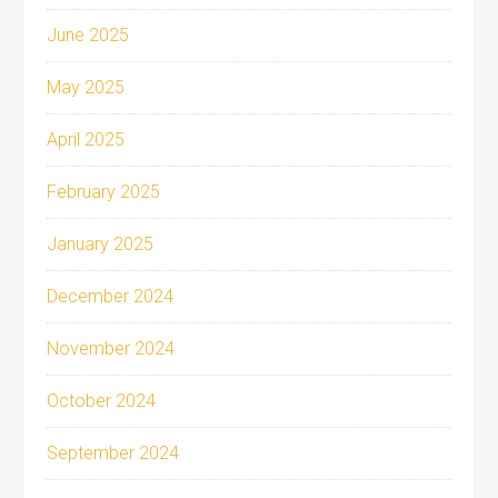
June 2025
May 2025
April 2025
February 2025
January 2025
December 2024
November 2024
October 2024
September 2024