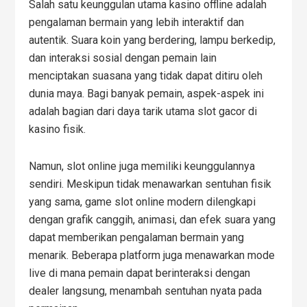
Salah satu keunggulan utama kasino offline adalah
pengalaman bermain yang lebih interaktif dan
autentik. Suara koin yang berdering, lampu berkedip,
dan interaksi sosial dengan pemain lain
menciptakan suasana yang tidak dapat ditiru oleh
dunia maya. Bagi banyak pemain, aspek-aspek ini
adalah bagian dari daya tarik utama slot gacor di
kasino fisik.
Namun, slot online juga memiliki keunggulannya
sendiri. Meskipun tidak menawarkan sentuhan fisik
yang sama, game slot online modern dilengkapi
dengan grafik canggih, animasi, dan efek suara yang
dapat memberikan pengalaman bermain yang
menarik. Beberapa platform juga menawarkan mode
live di mana pemain dapat berinteraksi dengan
dealer langsung, menambah sentuhan nyata pada