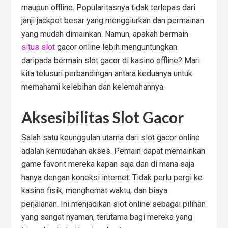
maupun offline. Popularitasnya tidak terlepas dari
janji jackpot besar yang menggiurkan dan permainan
yang mudah dimainkan. Namun, apakah bermain
situs slot
gacor online lebih menguntungkan
daripada bermain slot gacor di kasino offline? Mari
kita telusuri perbandingan antara keduanya untuk
memahami kelebihan dan kelemahannya.
Aksesibilitas Slot Gacor
Salah satu keunggulan utama dari slot gacor online
adalah kemudahan akses. Pemain dapat memainkan
game favorit mereka kapan saja dan di mana saja
hanya dengan koneksi internet. Tidak perlu pergi ke
kasino fisik, menghemat waktu, dan biaya
perjalanan. Ini menjadikan slot online sebagai pilihan
yang sangat nyaman, terutama bagi mereka yang