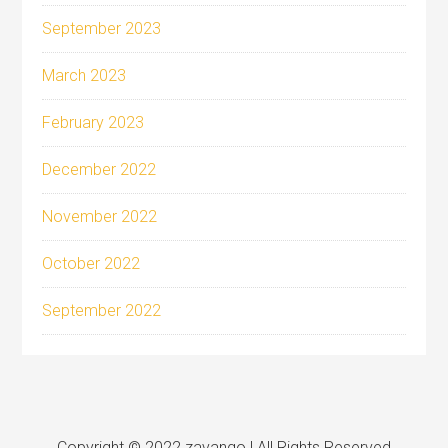
September 2023
March 2023
February 2023
December 2022
November 2022
October 2022
September 2022
Copyright © 2022 zavango | All Rights Reserved