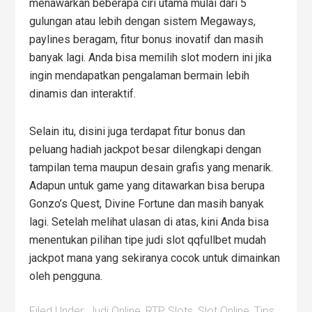
menawarkan beberapa ciri utama mulai dari 5
gulungan atau lebih dengan sistem Megaways,
paylines beragam, fitur bonus inovatif dan masih
banyak lagi. Anda bisa memilih slot modern ini jika
ingin mendapatkan pengalaman bermain lebih
dinamis dan interaktif.
Selain itu, disini juga terdapat fitur bonus dan
peluang hadiah jackpot besar dilengkapi dengan
tampilan tema maupun desain grafis yang menarik.
Adapun untuk game yang ditawarkan bisa berupa
Gonzo’s Quest, Divine Fortune dan masih banyak
lagi. Setelah melihat ulasan di atas, kini Anda bisa
menentukan pilihan tipe judi slot qqfullbet mudah
jackpot mana yang sekiranya cocok untuk dimainkan
oleh pengguna.
Filed Under:
Judi Online
,
RTP Slots
,
Slot Online
,
Tips
,