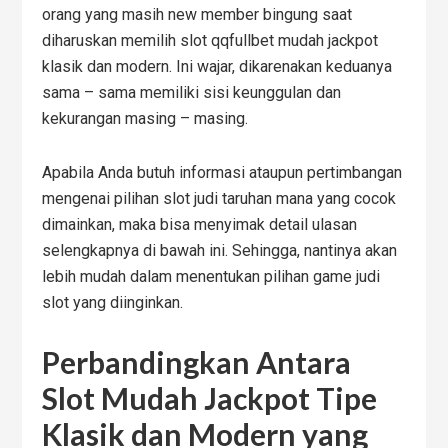
orang yang masih new member bingung saat
diharuskan memilih slot qqfullbet mudah jackpot
klasik dan modern. Ini wajar, dikarenakan keduanya
sama – sama memiliki sisi keunggulan dan
kekurangan masing – masing.
Apabila Anda butuh informasi ataupun pertimbangan
mengenai pilihan slot judi taruhan mana yang cocok
dimainkan, maka bisa menyimak detail ulasan
selengkapnya di bawah ini. Sehingga, nantinya akan
lebih mudah dalam menentukan pilihan game judi
slot yang diinginkan.
Perbandingkan Antara
Slot Mudah Jackpot Tipe
Klasik dan Modern yang