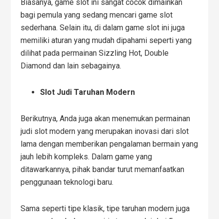
Biasanya, game slot ini sangat cocok dimainkan
bagi pemula yang sedang mencari game slot
sederhana.
Selain itu, di dalam game slot ini juga
memiliki aturan yang mudah dipahami seperti yang
dilihat pada permainan Sizzling Hot, Double
Diamond dan lain sebagainya.
Slot Judi Taruhan Modern
Berikutnya, Anda juga akan menemukan permainan
judi slot modern yang merupakan inovasi dari slot
lama dengan memberikan pengalaman bermain yang
jauh lebih kompleks. Dalam game yang
ditawarkannya, pihak bandar turut memanfaatkan
penggunaan teknologi baru.
Sama seperti tipe klasik, tipe taruhan modern juga