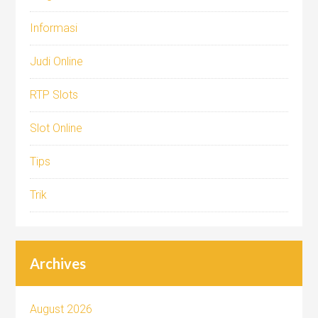
Informasi
Judi Online
RTP Slots
Slot Online
Tips
Trik
Archives
August 2026