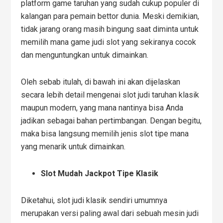
platform game taruhan yang sudah cukup populer di
kalangan para pemain bettor dunia. Meski demikian,
tidak jarang orang masih bingung saat diminta untuk
memilih mana game judi slot yang sekiranya cocok
dan menguntungkan untuk dimainkan.
Oleh sebab itulah, di bawah ini akan dijelaskan
secara lebih detail mengenai slot judi taruhan klasik
maupun modern, yang mana nantinya bisa Anda
jadikan sebagai bahan pertimbangan. Dengan begitu,
maka bisa langsung memilih jenis slot tipe mana
yang menarik untuk dimainkan.
Slot Mudah Jackpot Tipe Klasik
Diketahui, slot judi klasik sendiri umumnya
merupakan versi paling awal dari sebuah mesin judi