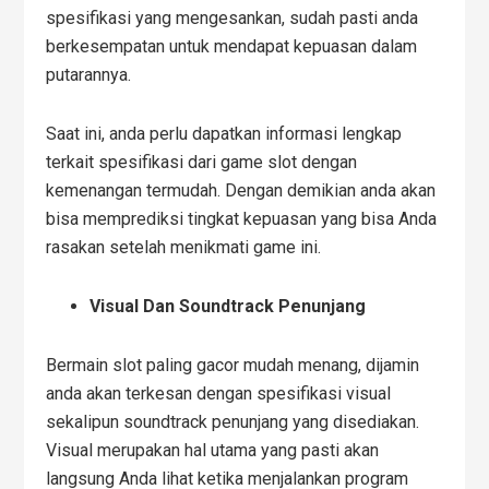
spesifikasi yang mengesankan, sudah pasti anda
berkesempatan untuk mendapat kepuasan dalam
putarannya.
Saat ini, anda perlu dapatkan informasi lengkap
terkait spesifikasi dari game slot dengan
kemenangan termudah. Dengan demikian anda akan
bisa memprediksi tingkat kepuasan yang bisa Anda
rasakan setelah menikmati game ini.
Visual Dan Soundtrack Penunjang
Bermain slot paling gacor mudah menang, dijamin
anda akan terkesan dengan spesifikasi visual
sekalipun soundtrack penunjang yang disediakan.
Visual merupakan hal utama yang pasti akan
langsung Anda lihat ketika menjalankan program