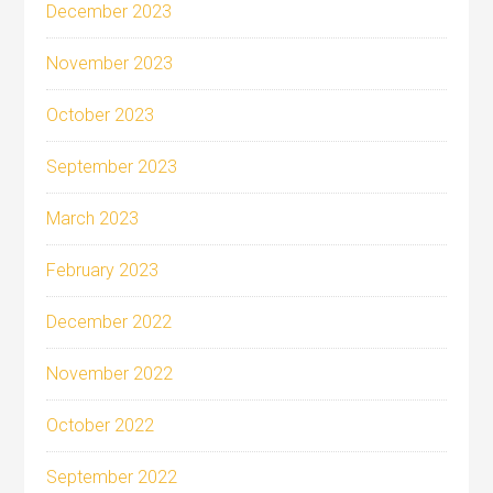
December 2023
November 2023
October 2023
September 2023
March 2023
February 2023
December 2022
November 2022
October 2022
September 2022