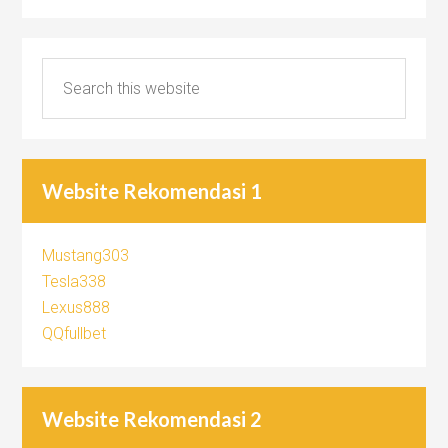
Website Rekomendasi 1
Mustang303
Tesla338
Lexus888
QQfullbet
Website Rekomendasi 2