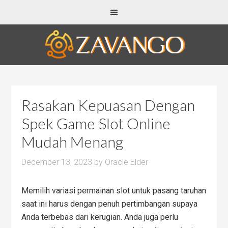
Rasakan Kepuasan Dengan
Spek Game Slot Online
Mudah Menang
December 13, 2023
by
Oracle Elder
Memilih variasi permainan slot untuk pasang taruhan
saat ini harus dengan penuh pertimbangan supaya
Anda terbebas dari kerugian. Anda juga perlu