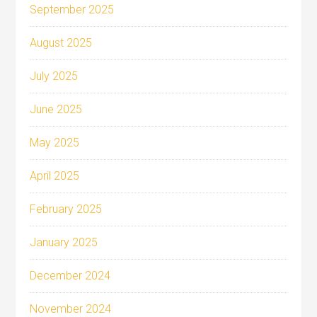
September 2025
August 2025
July 2025
June 2025
May 2025
April 2025
February 2025
January 2025
December 2024
November 2024