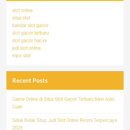
slot online
situs slot
bandar slot gacor
slot gacor terbaru
slot gacor hari ini
judi slot online
mpo slot
Recent Posts
Game Online di Situs Slot Gacor Terbaru Bikin Auto
Cuan
Seluk Beluk Situs Judi Slot Online Resmi Terpercaya
2025