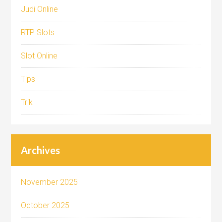
Judi Online
RTP Slots
Slot Online
Tips
Trik
Archives
November 2025
October 2025