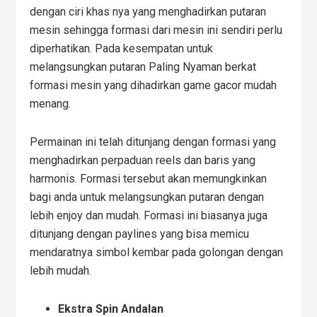
dengan ciri khas nya yang menghadirkan putaran
mesin sehingga formasi dari mesin ini sendiri perlu
diperhatikan. Pada kesempatan untuk
melangsungkan putaran Paling Nyaman berkat
formasi mesin yang dihadirkan game gacor mudah
menang.
Permainan ini telah ditunjang dengan formasi yang
menghadirkan perpaduan reels dan baris yang
harmonis. Formasi tersebut akan memungkinkan
bagi anda untuk melangsungkan putaran dengan
lebih enjoy dan mudah. Formasi ini biasanya juga
ditunjang dengan paylines yang bisa memicu
mendaratnya simbol kembar pada golongan dengan
lebih mudah.
Ekstra Spin Andalan