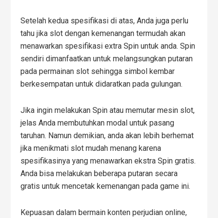
Setelah kedua spesifikasi di atas, Anda juga perlu
tahu jika slot dengan kemenangan termudah akan
menawarkan spesifikasi extra Spin untuk anda. Spin
sendiri dimanfaatkan untuk melangsungkan putaran
pada permainan slot sehingga simbol kembar
berkesempatan untuk didaratkan pada gulungan.
Jika ingin melakukan Spin atau memutar mesin slot,
jelas Anda membutuhkan modal untuk pasang
taruhan. Namun demikian, anda akan lebih berhemat
jika menikmati slot mudah menang karena
spesifikasinya yang menawarkan ekstra Spin gratis.
Anda bisa melakukan beberapa putaran secara
gratis untuk mencetak kemenangan pada game ini.
Kepuasan dalam bermain konten perjudian online,