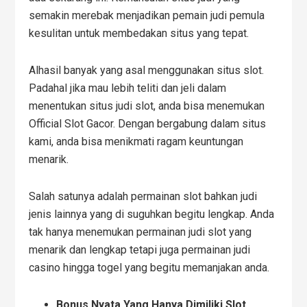
semakin merebak menjadikan pemain judi pemula
kesulitan untuk membedakan situs yang tepat.
Alhasil banyak yang asal menggunakan situs slot.
Padahal jika mau lebih teliti dan jeli dalam
menentukan situs judi slot, anda bisa menemukan
Official Slot Gacor. Dengan bergabung dalam situs
kami, anda bisa menikmati ragam keuntungan
menarik.
Salah satunya adalah permainan slot bahkan judi
jenis lainnya yang di suguhkan begitu lengkap. Anda
tak hanya menemukan permainan judi slot yang
menarik dan lengkap tetapi juga permainan judi
casino hingga togel yang begitu memanjakan anda.
Bonus Nyata Yang Hanya Dimiliki Slot