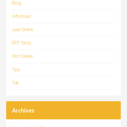
Blog
Informasi
Judi Online
RTP Slots
Slot Online
Tips
Trik
Archives