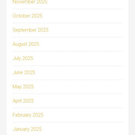
November 2025
October 2025
September 2025
August 2025
July 2025
June 2025
May 2025
April 2025
February 2025
January 2025