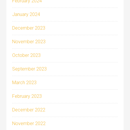
February 2024
January 2024
December 2023
November 2023
October 2023
September 2023
March 2023
February 2023
December 2022
November 2022