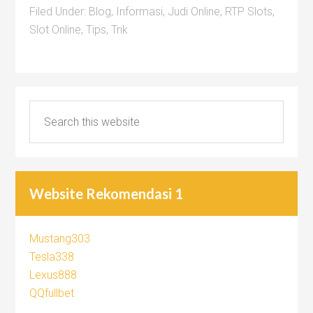
Filed Under:
Blog
,
Informasi
,
Judi Online
,
RTP Slots
,
Slot Online
,
Tips
,
Trik
Website Rekomendasi 1
Mustang303
Tesla338
Lexus888
QQfullbet