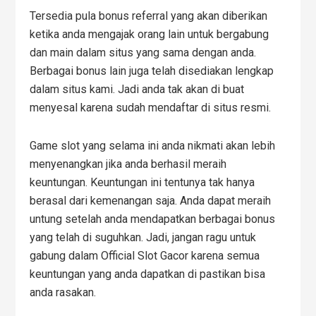
Tersedia pula bonus referral yang akan diberikan
ketika anda mengajak orang lain untuk bergabung
dan main dalam situs yang sama dengan anda.
Berbagai bonus lain juga telah disediakan lengkap
dalam situs kami. Jadi anda tak akan di buat
menyesal karena sudah mendaftar di situs resmi.
Game slot yang selama ini anda nikmati akan lebih
menyenangkan jika anda berhasil meraih
keuntungan. Keuntungan ini tentunya tak hanya
berasal dari kemenangan saja. Anda dapat meraih
untung setelah anda mendapatkan berbagai bonus
yang telah di suguhkan. Jadi, jangan ragu untuk
gabung dalam Official Slot Gacor karena semua
keuntungan yang anda dapatkan di pastikan bisa
anda rasakan.