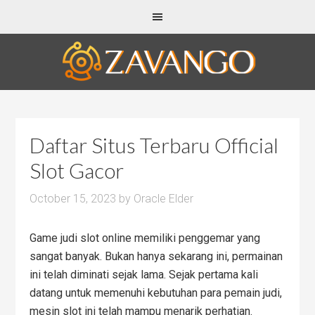
Daftar Situs Terbaru Official
Slot Gacor
October 15, 2023
by
Oracle Elder
Game judi slot online memiliki penggemar yang
sangat banyak. Bukan hanya sekarang ini, permainan
ini telah diminati sejak lama. Sejak pertama kali
datang untuk memenuhi kebutuhan para pemain judi,
mesin slot ini telah mampu menarik perhatian.