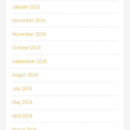
January 2025
December 2024
November 2024
October 2024
September 2024
August 2024
July 2024
May 2024
April 2024
March 2024