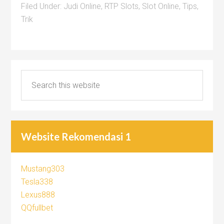
Filed Under:
Judi Online
,
RTP Slots
,
Slot Online
,
Tips
,
Trik
Website Rekomendasi 1
Mustang303
Tesla338
Lexus888
QQfullbet