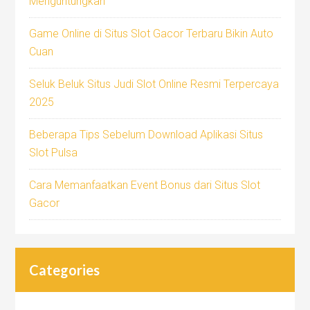
Menguntungkan
Game Online di Situs Slot Gacor Terbaru Bikin Auto
Cuan
Seluk Beluk Situs Judi Slot Online Resmi Terpercaya
2025
Beberapa Tips Sebelum Download Aplikasi Situs
Slot Pulsa
Cara Memanfaatkan Event Bonus dari Situs Slot
Gacor
Categories