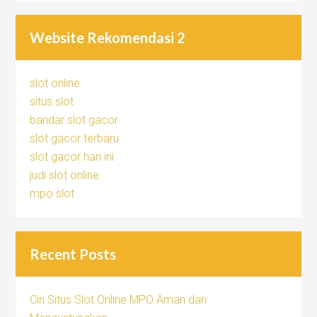
Website Rekomendasi 2
slot online
situs slot
bandar slot gacor
slot gacor terbaru
slot gacor hari ini
judi slot online
mpo slot
Recent Posts
Ciri Situs Slot Online MPO Aman dan