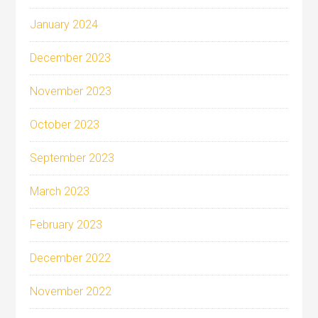
January 2024
December 2023
November 2023
October 2023
September 2023
March 2023
February 2023
December 2022
November 2022