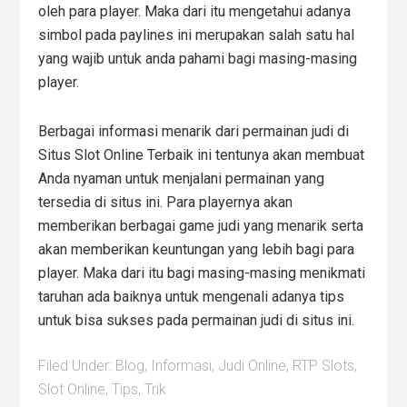
oleh para player. Maka dari itu mengetahui adanya
simbol pada paylines ini merupakan salah satu hal
yang wajib untuk anda pahami bagi masing-masing
player.
Berbagai informasi menarik dari permainan judi di
Situs Slot Online Terbaik ini tentunya akan membuat
Anda nyaman untuk menjalani permainan yang
tersedia di situs ini. Para playernya akan
memberikan berbagai game judi yang menarik serta
akan memberikan keuntungan yang lebih bagi para
player. Maka dari itu bagi masing-masing menikmati
taruhan ada baiknya untuk mengenali adanya tips
untuk bisa sukses pada permainan judi di situs ini.
Filed Under:
Blog
,
Informasi
,
Judi Online
,
RTP Slots
,
Slot Online
,
Tips
,
Trik