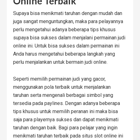
Online Terbaik
Supaya bisa menikmati taruhan dengan mudah dan
juga sangat menguntungkan, maka para pelayannya
perlu mengetahui adanya beberapa tips khusus
supaya bisa sukses dalam menjalani permainan judi
online ini. Untuk bisa sukses dalam permainan ini
Anda harus mengetahui beberapa langkah yang
perlu menjalankan untuk bermain judi online.
Seperti memilih permainan judi yang gacor,
menggunakan pola terbaik untuk menjalankan
taruhan serta mengenali berbagai simbol yang
tersedia pada paylines. Dengan adanya beberapa
tips khusus untuk memilih peranan ini maka bisa
saja para playernya sukses dan dapat menikmati
taruhan dengan baik. Bagi para pelajar yang ingin
menikmati taruhan terbaik pada situs slot online ini