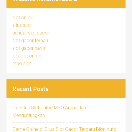
slot online
situs slot
bandar slot gacor
slot gacor terbaru
slot gacor hari ini
judi slot online
mpo slot
Recent Posts
Ciri Situs Slot Online MPO Aman dan
Menguntungkan
Game Online di Situs Slot Gacor Terbaru Bikin Auto