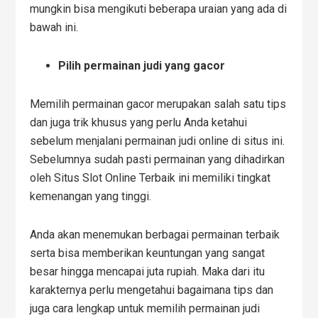
mungkin bisa mengikuti beberapa uraian yang ada di
bawah ini.
Pilih permainan judi yang gacor
Memilih permainan gacor merupakan salah satu tips
dan juga trik khusus yang perlu Anda ketahui
sebelum menjalani permainan judi online di situs ini.
Sebelumnya sudah pasti permainan yang dihadirkan
oleh Situs Slot Online Terbaik ini memiliki tingkat
kemenangan yang tinggi.
Anda akan menemukan berbagai permainan terbaik
serta bisa memberikan keuntungan yang sangat
besar hingga mencapai juta rupiah.
Maka dari itu
karakternya perlu mengetahui bagaimana tips dan
juga cara lengkap untuk memilih permainan judi