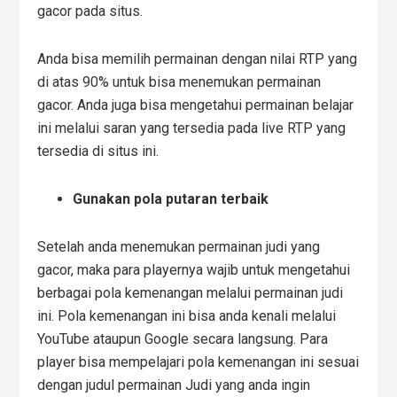
gacor pada situs.
Anda bisa memilih permainan dengan nilai RTP yang
di atas 90% untuk bisa menemukan permainan
gacor. Anda juga bisa mengetahui permainan belajar
ini melalui saran yang tersedia pada live RTP yang
tersedia di situs ini.
Gunakan pola putaran terbaik
Setelah anda menemukan permainan judi yang
gacor, maka para playernya wajib untuk mengetahui
berbagai pola kemenangan melalui permainan judi
ini. Pola kemenangan ini bisa anda kenali melalui
YouTube ataupun Google secara langsung. Para
player bisa mempelajari pola kemenangan ini sesuai
dengan judul permainan Judi yang anda ingin