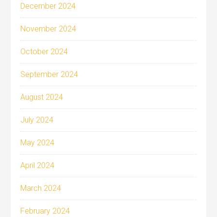
December 2024
November 2024
October 2024
September 2024
August 2024
July 2024
May 2024
April 2024
March 2024
February 2024